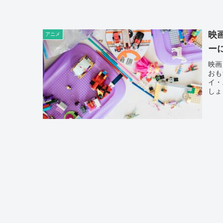
映
アニメ
ー
映画
おも
イ・
しょ