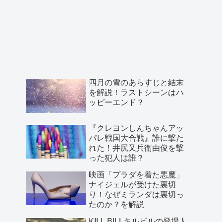
四月の雪のあらすじと結末
を解説！ラストシーンはハ
ッピーエンド？
『クレヨンしんちゃんアッ
パレ戦国大合戦』誰に撃た
れた！井尻又兵衛由俊を撃
った犯人は誰？
映画「プラダを着た悪魔」
ナイジェルが受けた裏切
り！なぜミランダは裏切っ
たのか？を解説
KILL BILLキルビルの登場人