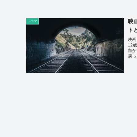
映
ドラマ
ト
映画
12
向か
戻っ