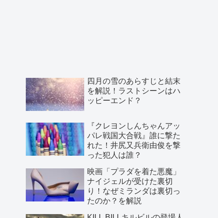
四月の雪のあらすじと結末
を解説！ラストシーンはハ
ッピーエンド？
『クレヨンしんちゃんアッ
パレ戦国大合戦』誰に撃た
れた！井尻又兵衛由俊を撃
った犯人は誰？
映画「プラダを着た悪魔」
ナイジェルが受けた裏切
り！なぜミランダは裏切っ
たのか？を解説
KILL BILLキルビルの登場人