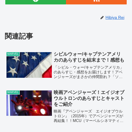
Hibiya Rei
関連記事
シビルウォー/キャプテンアメリ
MARVEL
カのあらすじを結末まで！感想も
「シビル・ウォー/キャプテンアメリカ」
のあらすじ・感想をお届けします！アベ
ンジャーズがまさかの仲間割れ？「ソコ
ヴィア協定」に賛成するアイアンマン派
と反対するキャプテン派に別れる今作。
ヒーローたちは団結することが出来るの
映画アベンジャーズ！エイジオブ
MARVEL
か？2016年に公開さ...
ウルトロンのあらすじとキャスト
をご紹介
映画『アベンジャーズ エイジオブウル
トロン』（2015年）でアベンジャーズが
再結集！！MCU（マーベルシネマティッ
クユニバース）シリーズ11作目。アベン
ジャーズ（2012年）の続編です、新ヒー