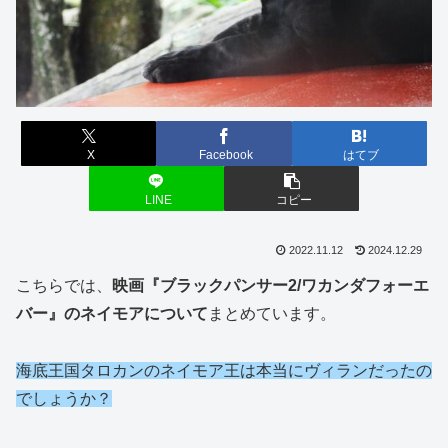
X
Facebook
はてブ
LINE
コピー
2022.11.12
2024.12.29
こちらでは、
映画『ブラックパンサー2/ワカンダフォーエ
バー』のネイモアについて
まとめています。
海底王国タロカンのネイモア王は本当にヴィランだったの
でしょうか？