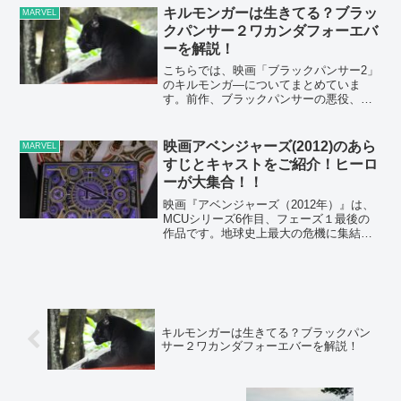
ローにも注目くださいネ。『アベンジャ
キルモンガーは生きてる？ブラッ
MARVEL
ーズ エイジ...
クパンサー２ワカンダフォーエバ
ーを解説！
こちらでは、映画「ブラックパンサー2」
のキルモンガ―についてまとめていま
す。前作、ブラックパンサーの悪役、キ
ルモンガ―（マイケル・B・ジョーダン）
がまさかのカメオ出演！なぜ、シュリは
先祖の世界で、母でも兄でもなく、キル
映画アベンジャーズ(2012)のあら
MARVEL
モンガ―に会ったのか？...
すじとキャストをご紹介！ヒーロ
ーが大集合！！
映画『アベンジャーズ（2012年）』は、
MCUシリーズ6作目、フェーズ１最後の
作品です。地球史上最大の危機に集結し
たのは、アイアンマン、キャプテン・ア
メリカ、ハルク、マイティー・ソー、ブ
ラックウィドウ、ホーク・アイ。個性が
違う、6人の豪華な...
キルモンガーは生きてる？ブラックパン
サー２ワカンダフォーエバーを解説！