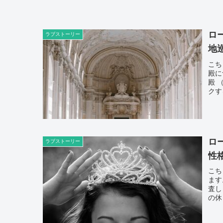
ロ
ラブストーリー
地
こち
殿に
殿 
クす
ロ
ラブストーリー
性
こち
ます
査し
の休