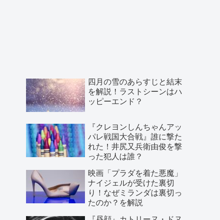
四月の雪のあらすじと結末
を解説！ラストシーンはハ
ッピーエンド？
『クレヨンしんちゃんアッ
パレ戦国大合戦』誰に撃た
れた！井尻又兵衛由俊を撃
った犯人は誰？
映画「プラダを着た悪魔」
ナイジェルが受けた裏切
り！なぜミランダは裏切っ
たのか？を解説
『昼顔』カトリーヌ・ドヌ