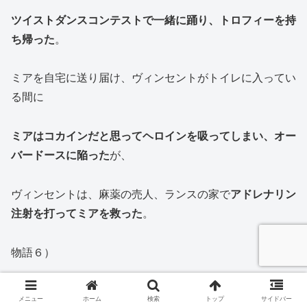
ツイストダンスコンテストで一緒に踊り、トロフィーを持
ち帰った
。
ミアを自宅に送り届け、ヴィンセントがトイレに入ってい
る間に
ミアはコカインだと思ってヘロインを吸ってしまい、オー
バードースに陥った
が、
ヴィンセントは、麻薬の売人、ランスの家で
アドレナリン
注射を打ってミアを救った
。
物語６）
少年ブッチは夢をみていた。
メニュー
ホーム
検索
トップ
サイドバー