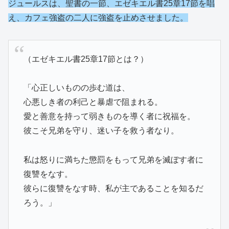
ジュールスは、聖書の一節、エゼキエル書25章17節を唱
え、
カフェ強盗の二人に強盗を止めさせました。
（エゼキエル書25章17節とは？）
「心正しいものの歩む道は、
心悪しき者の利己と暴虐で阻まれる。
愛と善意を持って弱きものを導く者に祝福を。
彼こそ兄弟を守り、迷い子を救う者なり。
私は怒りに満ちた懲罰をもって兄弟を滅ぼす者に
復讐をなす。
彼らに復讐をなす時、私が主であることを知るだ
ろう。」