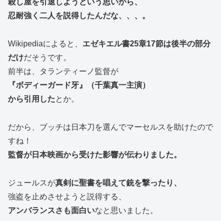
殺し屋を引退しようという思いから、
忍耐強く二人を説得したんだな、、、。
Wikipediaによると、
エゼキエル書25章17節は後半の部分
だけ
だそうです。
前半は、タランティーノ監督が
『ボディーガード牙』（千葉真一主演）
から引用した
とか。
だから、ブッチは日本刀を選んでマーセルスを助けたので
すね！
監督が日本映画から受けた影響が伝わりました。
ジュールスが
真剣に聖書を唱えて銃を撃ったり、
強盗を止めさせようと説得する、
アンバランスさも面白い
なと思いました。